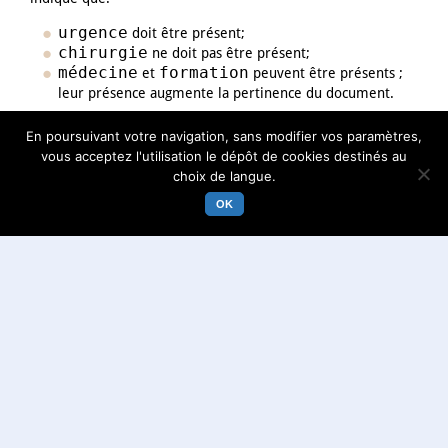
urgence
doit être présent;
chirurgie
ne doit pas être présent;
médecine
formation
et
peuvent être présents ;
leur présence augmente la pertinence du document.
En poursuivant votre navigation, sans modifier vos paramètres,
Pour des requêtes plus sophistiquées, voir
:
Aide Recherche
vous acceptez l'utilisation le dépôt de cookies destinés au
avancée
ou
Aide Recherche experte
.
choix de langue.
OK
A propos
Aide
Mentions légales
Contact